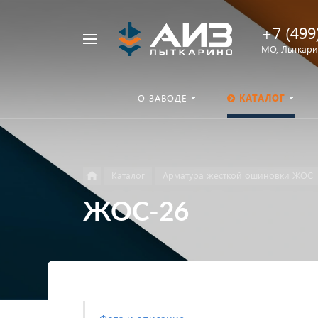
+7 (499
Например,
МО, Лыткарин
ОНШП
Найти
везде
О ЗАВОДЕ
КАТАЛОГ
Каталог
Арматура жесткой ошиновки ЖОС
ЖОС-26