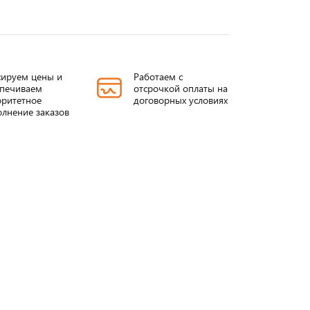
ируем цены и
Работаем с
спечиваем
отсрочкой оплаты на
ритетное
договорных условиях
лнение заказов
Проходные
ИППУ от 3-
изоляторы
35/400-4500A
ИППУ
Подробнее
Подробнее