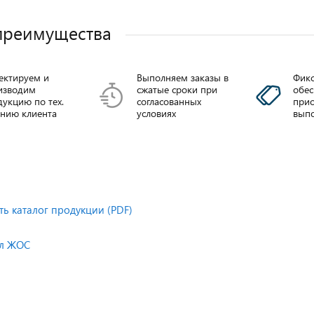
преимущества
ектируем и
Выполняем заказы в
Фикс
изводим
сжатые сроки при
обе
укцию по тех.
согласованных
прио
анию клиента
условиях
выпо
 3-
Вводы
ОЛК ШПУ-35
500A
трансформаторные
ППВм-35
ть каталог продукции (PDF)
Подробнее
ее
ел ЖОС
Подробнее