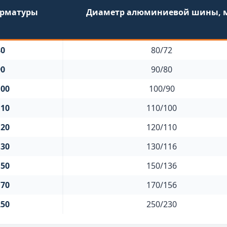
арматуры
Диаметр алюминиевой шины, 
80
80/72
90
90/80
100
100/90
110
110/100
120
120/110
130
130/116
150
150/136
170
170/156
250
250/230