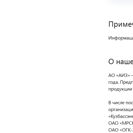
Приме
Информация
О наше
АО «АИЗ» —
года. Пред
продукции 
В числе по
организаци
«Кузбассэн
ОАО «МРСК
ОАО «ОГК-2