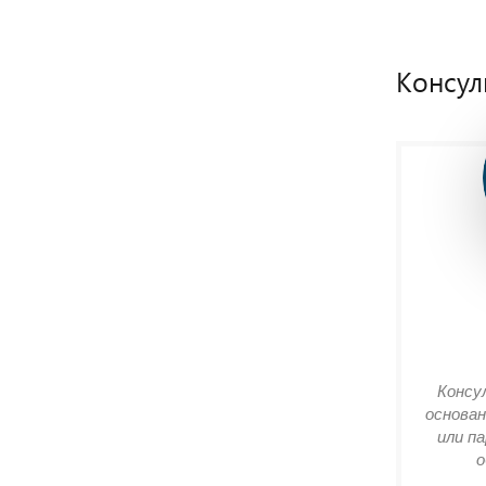
Консул
Консу
основан
или п
о