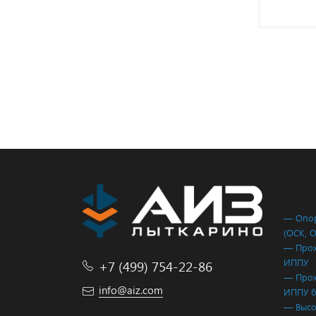
— Опор
(ОСК, 
— Прох
ИППУ
+7 (499) 754-22-86
— Прох
info@aiz.com
ИППУ б
— Высо