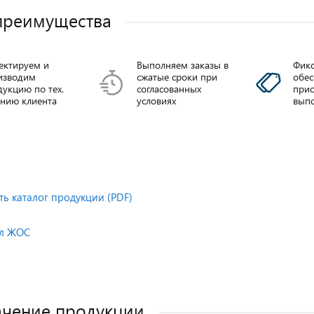
преимущества
ектируем и
Выполняем заказы в
Фикс
изводим
сжатые сроки при
обе
укцию по тех.
согласованных
прио
анию клиента
условиях
выпо
3-
Вводы
ОЛК ШПУ-35
00A
трансформаторные
ть каталог продукции (PDF)
ППВм-35
Подробнее
е
ел ЖОС
Подробнее
чение продукции