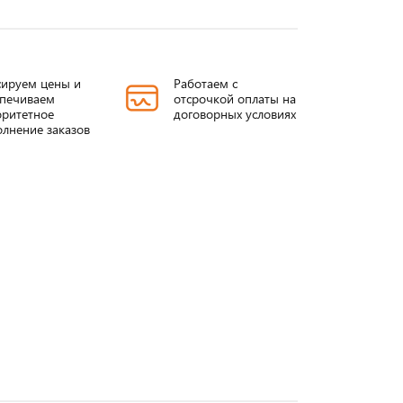
ируем цены и
Работаем с
спечиваем
отсрочкой оплаты на
ритетное
договорных условиях
лнение заказов
Проходные
ИППУ от 3-
изоляторы
35/400-4500A
т
ИППУ
Подробнее
Подробнее