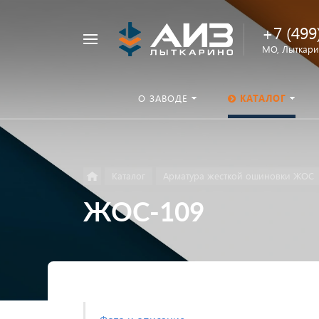
+7 (499
Например,
МО, Лыткарин
ОНШП
Найти
везде
О ЗАВОДЕ
КАТАЛОГ
Каталог
Арматура жесткой ошиновки ЖОС
ЖОС-109