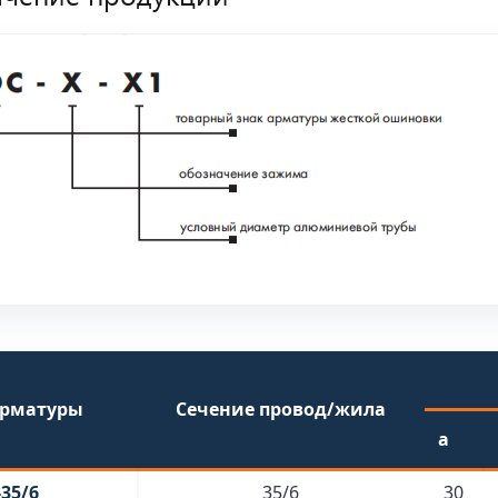
арматуры
Сечение провод/жила
a
35/6
35/6
30