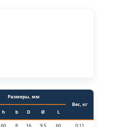
Размеры, мм
Вес, кг
h
b
D
Ø
L
60
8
16
9,5
60
0,11