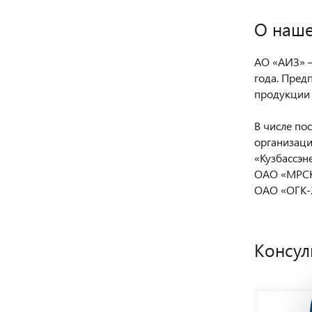
О наше
АО «АИЗ» —
года. Пред
продукции 
В числе по
организаци
«Кузбассэн
ОАО «МРСК
ОАО «ОГК-2
Консул