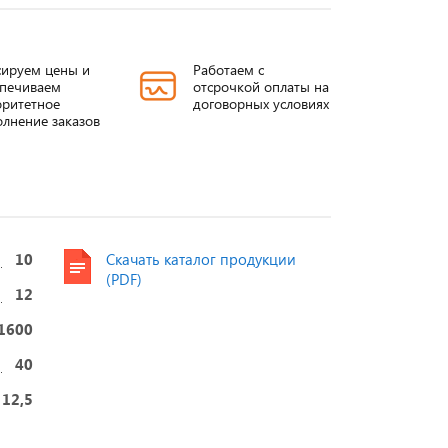
ируем цены и
Работаем с
спечиваем
отсрочкой оплаты на
ритетное
договорных условиях
лнение заказов
10
Скачать каталог продукции
(PDF)
12
ЛК ШПУ-35
Проходные
ИППУ о
1600
изоляторы
35/400-
40
ИППУ
Подробнее
12,5
Подроб
Подробнее