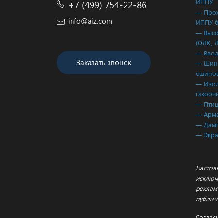
ИППУ
+7 (499) 754-22-86
— Прох
info@aiz.com
ИППУ б
— Высо
(ОЛК, 
— Ввод
Заказать звонок
— Шинн
ошинов
— Изол
газооч
— Птиц
— Арма
— Дам
— Экр
Настоя
исключ
реклам
публич
Соглас