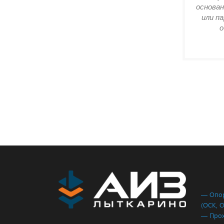
основан
или п
о
— Опор
(ОСК, 
— Прох