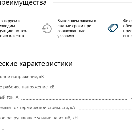
преимущества
ектируем и
Выполняем заказы в
Фикс
изводим
сжатые сроки при
обе
укцию по тех.
согласованных
прио
анию клиента
условиях
выпо
еские характеристики
ное напряжение, кВ
 рабочее напряжение, кВ
ИППУ от 3-
Вводы
О
й ток, А
35/400-4500A
трансформаторные
мый ток термической стойкости, кА
ППВм-35
е разрушающее усилие на изгиб, кН
Подробнее
Подробнее