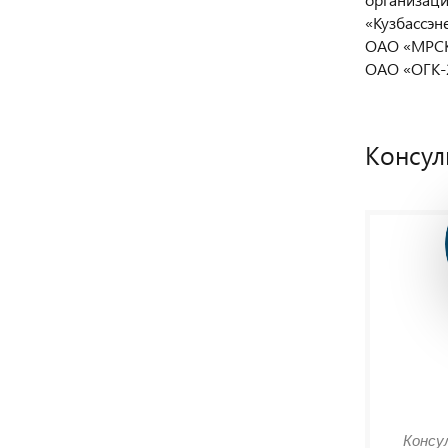
«Кузбассэн
ОАО «МРСК
ОАО «ОГК-2
Консул
Консу