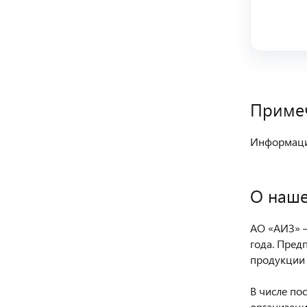
Приме
Информация
О наше
АО «АИЗ» —
года. Пред
продукции 
В числе по
организаци