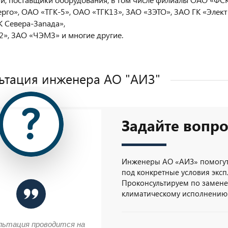
ерго», ОАО «ТГК-5», ОАО «ТГК13», ЗАО «ЗЭТО», ЗАО ГК «Элек
 Севера-Заnада»,
», ЗАО «ЧЭМЗ» и многие другие.
ьтация инженера AO "АИЗ"
Задайте вопро
Инженеры АО «АИЗ» помогут
под конкретные условия эксп
Проконсультируем по замене 
климатическому исполнению
льтация проводится на