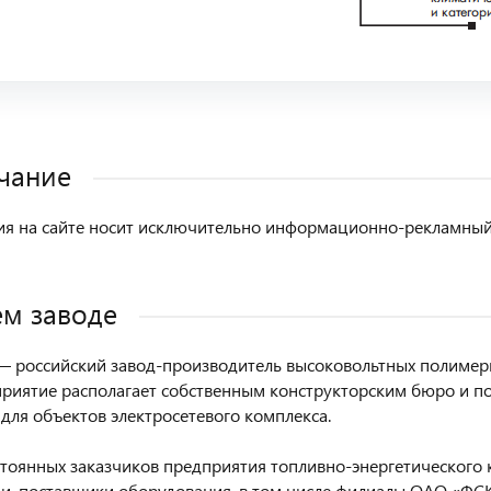
чание
 на сайте носит исключительно информационно-рекламный х
м заводе
 российский завод-производитель высоковольтных полимерн
приятие располагает собственным конструкторским бюро и п
для объектов электросетевого комплекса.
стоянных заказчиков предприятия топливно-энергетического 
и, поставщики оборудования, в том числе филиалы ОАО «Ф