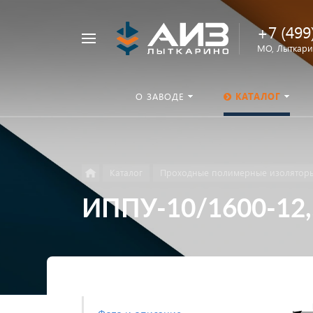
+7 (499
Например,
МО, Лыткарин
ОНШП
Найти
везде
О ЗАВОДЕ
КАТАЛОГ
Каталог
Проходные полимерные изолятор
ИППУ-10/1600-12,