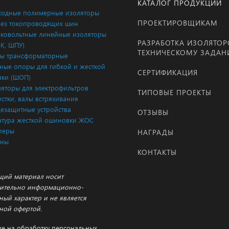
КАТАЛОГ ПРОДУКЦИИ
одные полимерные изоляторы
ПРОЕКТИРОВЩИКАМ
ез токопроводящих шин
ковольтные линейные изоляторы
РАЗРАБОТКА ИЗОЛЯТОР
ЛК, ШПУ)
ТЕХНИЧЕСКОМУ ЗАДА
ы трансформаторные
ые опоры для гибкой и жесткой
СЕРТИФИКАЦИЯ
ки (ШОП)
яторы для электрофильтров
ТИПОВЫЕ ПРОЕКТЫ
истки, валы встряхивания
езащитные устройства
ОТЗЫВЫ
тура жесткой ошиновки ЖОС
перы
НАГРАДЫ
аны
КОНТАКТЫ
щий материал носит
ительно информационно-
ный характер и не является
ной офертой.
ие на обработку персональных