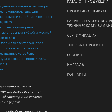
КАТАЛОГ ПРОДУКЦИИ
одные полимерные изоляторы
ПРОЕКТИРОВЩИКАМ
ез токопроводящих шин
ковольтные линейные изоляторы
РАЗРАБОТКА ИЗОЛЯТОР
ЛК, ШПУ)
ТЕХНИЧЕСКОМУ ЗАДА
ы трансформаторные
ые опоры для гибкой и жесткой
СЕРТИФИКАЦИЯ
ки (ШОП)
яторы для электрофильтров
ТИПОВЫЕ ПРОЕКТЫ
истки, валы встряхивания
езащитные устройства
ОТЗЫВЫ
тура жесткой ошиновки ЖОС
перы
НАГРАДЫ
аны
КОНТАКТЫ
щий материал носит
ительно информационно-
ный характер и не является
ной офертой.
ие на обработку персональных