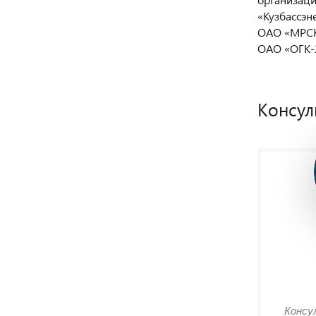
«Кузбассэн
ОАО «МРСК
ОАО «ОГК-2
Консул
Консу