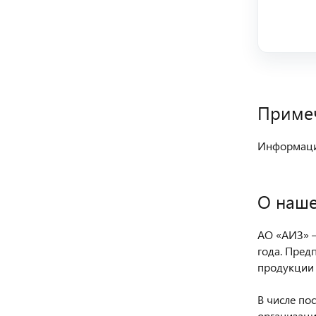
Приме
Информация
О наше
АО «АИЗ» —
года. Пред
продукции 
В числе по
организаци