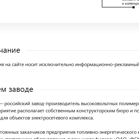
чание
 на сайте носит исключительно информационно-рекламный х
м заводе
 российский завод-производитель высоковольтных полимерн
приятие располагает собственным конструкторским бюро и п
для объектов электросетевого комплекса.
стоянных заказчиков предприятия топливно-энергетического 
и, поставщики оборудования, в том числе филиалы ОАО «Ф