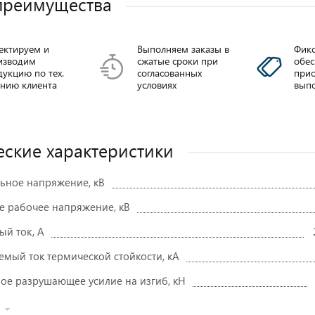
преимущества
ектируем и
Выполняем заказы в
Фикс
изводим
сжатые сроки при
обе
укцию по тех.
согласованных
прио
анию клиента
условиях
выпо
еские характеристики
ное напряжение, кВ
 рабочее напряжение, кВ
У от 3-
Вводы
ОЛК ШПУ
й ток, А
00-4500A
трансформаторные
мый ток термической стойкости, кА
ППВм-35
Подробне
е разрушающее усилие на изгиб, кН
дробнее
Подробнее