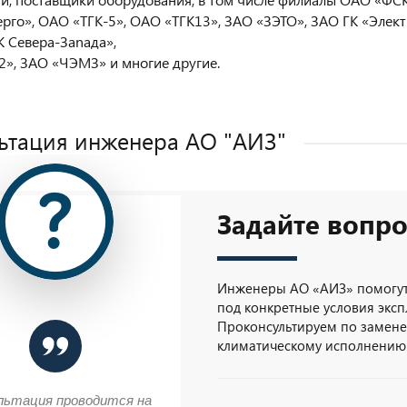
ерго», ОАО «ТГК-5», ОАО «ТГК13», ЗАО «ЗЭТО», ЗАО ГК «Элек
 Севера-Заnада»,
», ЗАО «ЧЭМЗ» и многие другие.
ьтация инженера AO "АИЗ"
Задайте вопро
Инженеры АО «АИЗ» помогут
под конкретные условия эксп
Проконсультируем по замене 
климатическому исполнению
льтация проводится на