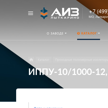
+7 (499
Например,
МО, Лыткарин
ОНШП
Найти
везде
О ЗАВОДЕ
КАТАЛОГ
Каталог
Проходные полимерные изолятор
ИППУ-10/1000-12