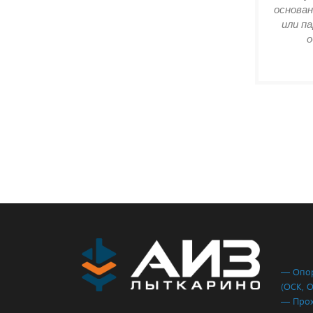
основан
или п
о
— Опор
(ОСК, 
— Прох