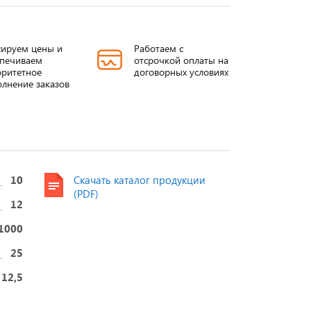
ируем цены и
Работаем с
спечиваем
отсрочкой оплаты на
ритетное
договорных условиях
лнение заказов
10
Скачать каталог продукции
(PDF)
12
-35
Проходные
ИППУ от 3-
1000
изоляторы
35/400-4500A
25
ИППУ
е
12,5
Подробнее
Подробнее