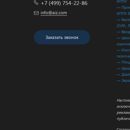
ИППУ
+7 (499) 754-22-86
— Прох
info@aiz.com
ИППУ б
— Высо
(ОЛК, 
— Ввод
Заказать звонок
— Шинн
ошинов
— Изол
газооч
— Птиц
— Арма
— Дам
— Экр
Настоя
исключ
реклам
публич
Соглас