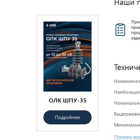
Наши 
Про
про
прод
зад
Технич
Номининаль
Наибольшее
ОЛК ШПУ-35
Проходные
ИПП
Номинальны
изоляторы
35/4
Выдерживае
ИППУ
Подробнее
Минимально
По
Подробнее
Показать все