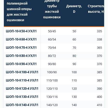
Диаметр
полимерной
трубы
Диаметр,
Строительн
шинной опоры
жесткой
D
высота, H, 
для жесткой
ошиновки
ошиновки
ШОП-10-К50-4 УХЛ1
50/45
50
335
ШОП-10-К60-4 УХЛ1
60/54
60
338
ШОП-10-К70-4 УХЛ1
70/64
70
365
ШОП-10-К80-4 УХЛ1
80/72
80
370
ШОП-10-К90-4 УХЛ1
90/80
90
370
ШОП-10-К100-4 УХЛ1
100/90
100
385
ШОП-10-К110-4 УХЛ1
110/100
110
385
ШОП-10-К120-4 УХЛ1
120/110
120
390
ШОП-10-К130-4 УХЛ1
130/116
130
400
ШОП-10-К140-4 УХЛ1
140/120
140
410