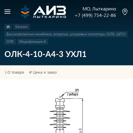
МО, Лыткарино
+7 (499) 754-22-86
Каталог
Высоковольтные линейные, опорные, штыревые изоляторы (ОЛК, ШПУ)
ОЛК
Модификация А
ОЛК-4-10-А4-3 УХЛ1
О товаре
Цена и заказ